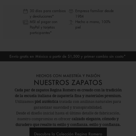
30 días para cambios
Empresa familiar desde
y devoluciones*
1984
MSI al pagar con
Hecho a mano, 100%
PayPal y tarjetas
piel
participantes*
Envío gratis en México a partir de $1,500 y primer cambio sin costo*
E
HECHOS CON MAESTRÍA Y PASIÓN
NUESTROS ZAPATOS
Cada par de zapatos Regina Romero es creado con la tradición
de la escuela italiana de zapatería fina y materiales premium.
Utilizamos
piel auténtica
tratada con anilinas naturales para
garantizar suavidad y transpirabilidad.
Desde el diseño inicial hasta el último detalle de fabricación,
nuestro compromiso es ofrecer
calzado elegante, cómodo y
duradero que resalte tu estilo y confianza. estilo y confianza.
Descubre la Colección Regina Romero