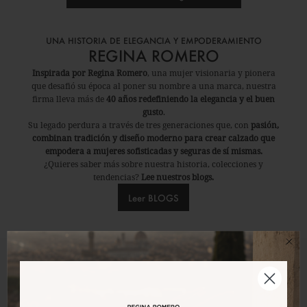
UNA HISTORIA DE ELEGANCIA Y EMPODERAMIENTO
REGINA ROMERO
Inspirada por Regina Romero
, una mujer visionaria y pionera
que desafió su época al poner su nombre a una marca, nuestra
firma lleva más de
40 años redefiniendo la elegancia y el buen
gusto
.
Su legado perdura a través de tres generaciones que, con
pasión,
combinan tradición y diseño moderno para crear calzado que
empodera a mujeres sofisticadas y seguras de sí mismas.
¿Quieres saber más sobre nuestra historia, colecciones y
tendencias?
Lee nuestros blogs.
Leer BLOGS
PREGUNTAS FRECUENTES
Estamos aquí para ti.
Nuestro equipo de atención al cliente está listo para