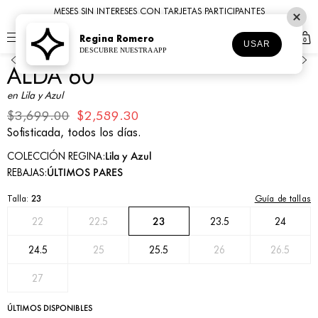
MESES SIN INTERESES CON TARJETAS PARTICIPANTES
Regina Romero
0
1
2
3
4
5
6
7
8
USAR
DESCUBRE NUESTRA APP
ALDA 60
en Lila y Azul
$3,699.00
$2,589.30
Sofisticada, todos los días.
Lila y Azul
COLECCIÓN REGINA:
ÚLTIMOS PARES
REBAJAS:
Guía de tallas
Talla:
23
23
22
22.5
23.5
24
24.5
25
25.5
26
26.5
27
ÚLTIMOS DISPONIBLES