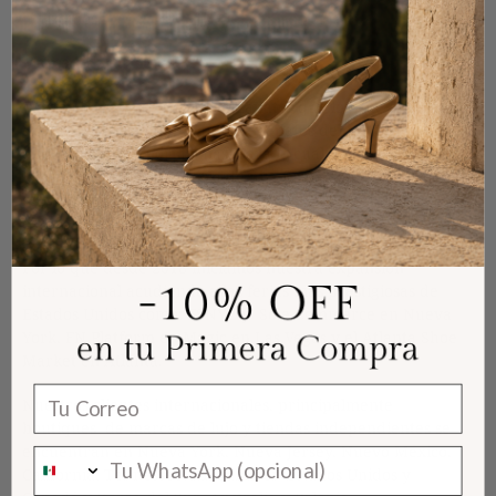
utilizamos.
Marca Internacional
México importa 3 veces más zapatos que los que exporta y
siendo el noveno fabricante de zapatos del mundo creemos
que debemos exportar más. Para lo cual hemos contratado
los servicios de consultoría de una firma experta en la
expansión de marcas internacionales en el mercado
estadounidense.
Por lo que desde 2018 iniciamos nuestra expansión
internacional acudiendo a las ferias mas prestigiosas de
Estados Unidos como: FSNYE y Sole Commerce en Nueva
York, FN Platform en Magic en Las Vegas y el Atlanta Shoe
Market en Atlanta.
correo electronico
Nuestros clientes internacionales, principalmente
boutiques de marcas de lujo y tiendas independientes se
encuentran en Nueva York, Nueva Jersey, Nuevo México,
California, Tennessee, Alabama en Estados Unidos y