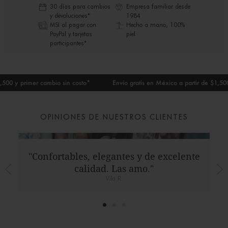
30 días para cambios
Empresa familiar desde
y devoluciones*
1984
MSI al pagar con
Hecho a mano, 100%
PayPal y tarjetas
piel
participantes*
00 y primer cambio sin costo*
Envío gratis en México a partir de $1,500 y
OPINIONES DE NUESTROS CLIENTES
"Confortables, elegantes y de excelente
calidad. Las amo."
Viki R.