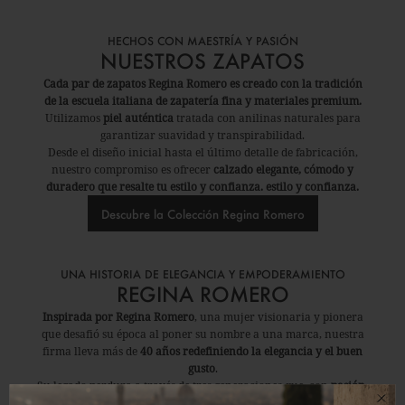
HECHOS CON MAESTRÍA Y PASIÓN
NUESTROS ZAPATOS
Cada par de zapatos Regina Romero es creado con la tradición
de la escuela italiana de zapatería fina y materiales premium.
Utilizamos
piel auténtica
tratada con anilinas naturales para
garantizar suavidad y transpirabilidad.
Desde el diseño inicial hasta el último detalle de fabricación,
nuestro compromiso es ofrecer
calzado elegante, cómodo y
duradero que resalte tu estilo y confianza. estilo y confianza.
Descubre la Colección Regina Romero
UNA HISTORIA DE ELEGANCIA Y EMPODERAMIENTO
REGINA ROMERO
Inspirada por Regina Romero
, una mujer visionaria y pionera
que desafió su época al poner su nombre a una marca, nuestra
firma lleva más de
40 años redefiniendo la elegancia y el buen
gusto
.
Su legado perdura a través de tres generaciones que, con
pasión,
combinan tradición y diseño moderno para crear calzado que