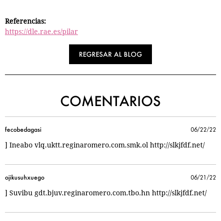
Referencias:
https://dle.rae.es/pilar
REGRESAR AL BLOG
COMENTARIOS
fecobedagasi
06/22/22
] Ineabo vlq.uktt.reginaromero.com.smk.ol http://slkjfdf.net/
ojikusuhxuego
06/21/22
] Suvibu gdt.bjuv.reginaromero.com.tbo.hn http://slkjfdf.net/