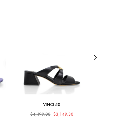
VINCI 50
MARI
$4,499.00
$3,149.30
$4,699.0