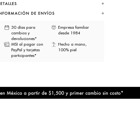
ETALLES
NFORMACIÓN DE ENVÍOS
30 días para
Empresa familiar
cambios y
desde 1984
devoluciones*
MSI al pagar con
Hecho a mano,
PayPal y tarjetas
100% piel
participantes*
xico a partir de $1,500 y primer cambio sin costo*
Envío 