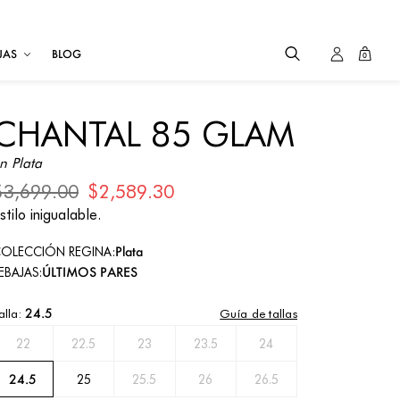
JAS
BLOG
0
CHANTAL 85 GLAM
n Plata
$3,699.00
$2,589.30
stilo inigualable.
Plata
OLECCIÓN REGINA:
ÚLTIMOS PARES
EBAJAS:
24.5
Guía de tallas
alla:
22
22.5
23
23.5
24
24.5
25
25.5
26
26.5