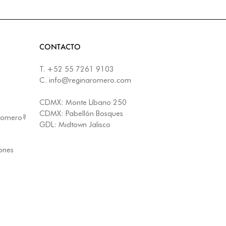
CONTACTO
T.
+52 55 7261 9103
C.
info@reginaromero.com
CDMX:
Monte Líbano 250
CDMX:
Pabellón Bosques
 Romero?
GDL:
Midtown Jalisco
iones