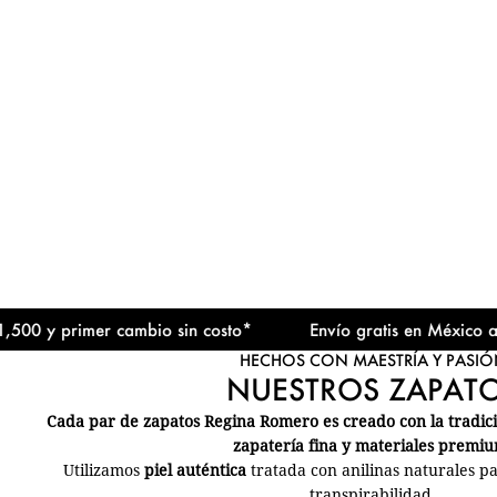
 y primer cambio sin costo*
Envío gratis en México a parti
HECHOS CON MAESTRÍA Y PASIÓ
NUESTROS ZAPAT
Cada par de zapatos Regina Romero es creado con la tradició
zapatería fina y materiales premiu
Utilizamos
piel auténtica
tratada con anilinas naturales p
transpirabilidad.