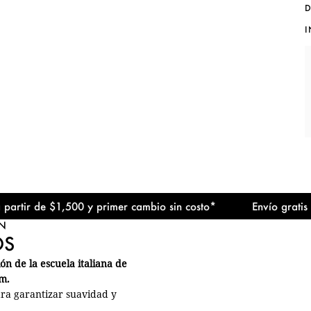
D
I
r de $1,500 y primer cambio sin costo*
Envío gratis en Mé
N
OS
n de la escuela italiana de
m.
ara garantizar suavidad y