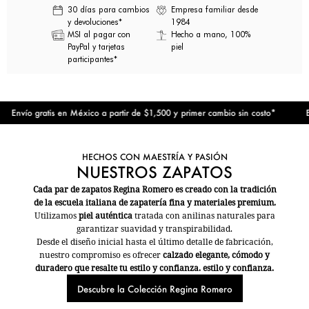
30 días para cambios
Empresa familiar desde
y devoluciones*
1984
MSI al pagar con
Hecho a mano, 100%
PayPal y tarjetas
piel
participantes*
Envío gratis en México a partir de $1,500 y primer cambio sin costo*
Env
HECHOS CON MAESTRÍA Y PASIÓN
NUESTROS ZAPATOS
Cada par de zapatos Regina Romero es creado con la tradición
de la escuela italiana de zapatería fina y materiales premium.
Utilizamos
piel auténtica
tratada con anilinas naturales para
garantizar suavidad y transpirabilidad.
Desde el diseño inicial hasta el último detalle de fabricación,
nuestro compromiso es ofrecer
calzado elegante, cómodo y
duradero que resalte tu estilo y confianza. estilo y confianza.
Descubre la Colección Regina Romero