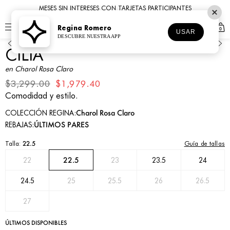
MESES SIN INTERESES CON TARJETAS PARTICIPANTES
Regina Romero
0
1
2
3
4
5
6
7
8
9
10
11
USAR
DESCUBRE NUESTRA APP
CILIA
en Charol Rosa Claro
$3,299.00
$1,979.40
Comodidad y estilo.
Charol Rosa Claro
COLECCIÓN REGINA:
ÚLTIMOS PARES
REBAJAS:
Guía de tallas
Talla:
22.5
22.5
22
23
23.5
24
24.5
25
25.5
26
26.5
27
ÚLTIMOS DISPONIBLES