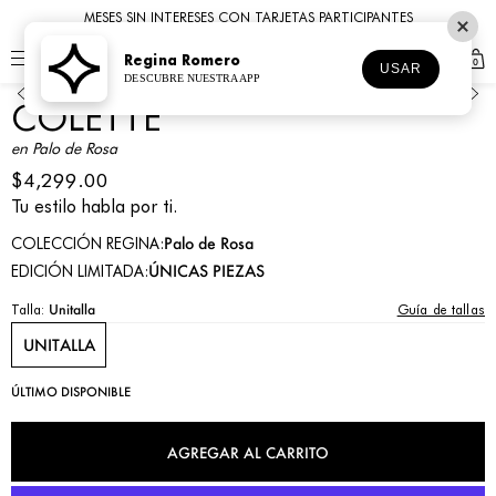
MESES SIN INTERESES CON TARJETAS PARTICIPANTES
Regina Romero
0
1
2
3
4
5
6
7
USAR
DESCUBRE NUESTRA APP
COLETTE
en Palo de Rosa
$4,299.00
Tu estilo habla por ti.
Palo de Rosa
COLECCIÓN REGINA:
ÚNICAS PIEZAS
EDICIÓN LIMITADA:
Guía de tallas
Talla:
Unitalla
UNITALLA
ÚLTIMO DISPONIBLE
AGREGAR AL CARRITO