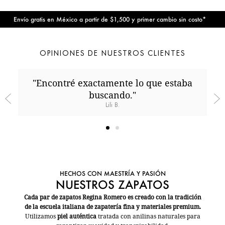
Envío gratis en México a partir de $1,500 y primer cambio sin costo*
E
OPINIONES DE NUESTROS CLIENTES
"Encontré exactamente lo que estaba
buscando."
Lili B.
HECHOS CON MAESTRÍA Y PASIÓN
NUESTROS ZAPATOS
Cada par de zapatos Regina Romero es creado con la tradición
de la escuela italiana de zapatería fina y materiales premium.
Utilizamos
piel auténtica
tratada con anilinas naturales para