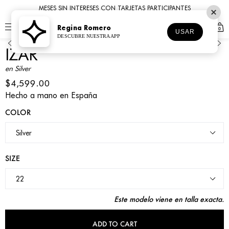
MESES SIN INTERESES CON TARJETAS PARTICIPANTES
Regina Romero
0
1
2
3
4
5
6
USAR
DESCUBRE NUESTRA APP
IZAR
en Silver
$4,599.00
Hecho a mano en España
COLOR
SIZE
Este modelo viene en talla exacta.
ADD TO CART