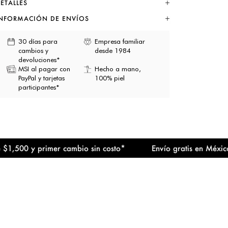
ETALLES
NFORMACIÓN DE ENVÍOS
30 días para
Empresa familiar
cambios y
desde 1984
devoluciones*
MSI al pagar con
Hecho a mano,
PayPal y tarjetas
100% piel
participantes*
0 y primer cambio sin costo*
Envío gratis en México a par