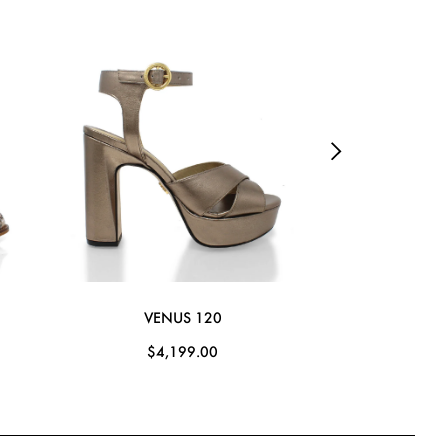
VENUS 120
JOSE
$4,199.00
$4,