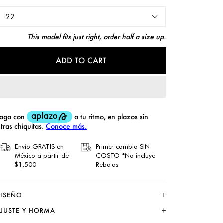
This model fits just right, order half a size up.
ADD TO CART
Envío GRATIS en
Primer cambio SIN
México a partir de
COSTO *No incluye
$1,500
Rebajas
ISEÑO
JUSTE Y HORMA