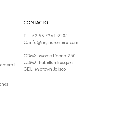
CONTACTO
T.
+52 55 7261 9103
C.
info@reginaromero.com
CDMX:
Monte Líbano 250
CDMX:
Pabellón Bosques
 Romero?
GDL:
Midtown Jalisco
iones