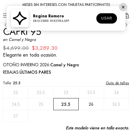
MESES SIN INTERESES CON TARJETAS PARTICIPANTES
Regina Romero
0
1
2
3
4
5
6
USAR
DESCUBRE NUESTRA APP
CAPRI 95
en Camel y Negro
$4,699.00
$3,289.30
Elegante en toda ocasión.
Camel y Negro
OTOÑO INVIERNO 2026:
ÚLTIMOS PARES
REBAJAS:
Guía de tallas
Talla:
25.5
22
22.5
23
23.5
24
25.5
24.5
25
26
26.5
27
Este modelo viene en talla exacta.