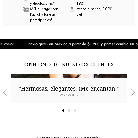
y devoluciones*
1984
MSI al pagar con
Hecho a mano, 100%
PayPal y tarjetas
piel
participantes*
costo*
Envío gratis en México a partir de $1,500 y primer cambio sin cost
OPINIONES DE NUESTROS CLIENTES
"Hermosas, elegantes. ¡Me encantan!"
Maricela T.