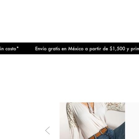
to*
Envío gratis en México a partir de $1,500 y primer cam
diseño
l a