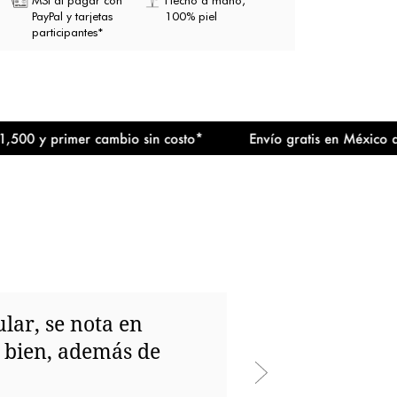
MSI al pagar con
Hecho a mano,
PayPal y tarjetas
100% piel
participantes*
y primer cambio sin costo*
Envío gratis en México a parti
ular, se nota en
y bien, además de