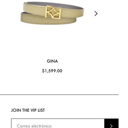
GINA
CO
$1,599.00
$4,
JOIN THE VIP LIST
ENVIA