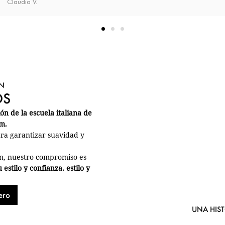
Claudia V.
N
OS
n de la escuela italiana de
m.
ara garantizar suavidad y
ión, nuestro compromiso es
stilo y confianza. estilo y
ero
UNA HIS