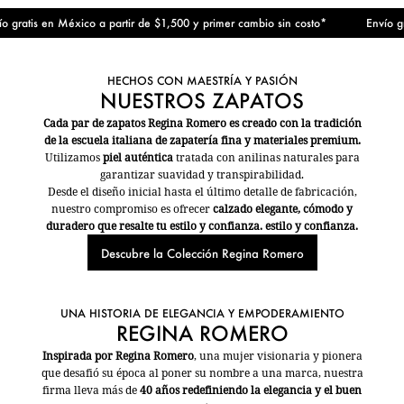
gratis en México a partir de $1,500 y primer cambio sin costo*
Envío grat
HECHOS CON MAESTRÍA Y PASIÓN
NUESTROS ZAPATOS
Cada par de zapatos Regina Romero es creado con la tradición
de la escuela italiana de zapatería fina y materiales premium.
Utilizamos
piel auténtica
tratada con anilinas naturales para
garantizar suavidad y transpirabilidad.
Desde el diseño inicial hasta el último detalle de fabricación,
nuestro compromiso es ofrecer
calzado elegante, cómodo y
duradero que resalte tu estilo y confianza. estilo y confianza.
Descubre la Colección Regina Romero
UNA HISTORIA DE ELEGANCIA Y EMPODERAMIENTO
REGINA ROMERO
Inspirada por Regina Romero
, una mujer visionaria y pionera
que desafió su época al poner su nombre a una marca, nuestra
firma lleva más de
40 años redefiniendo la elegancia y el buen