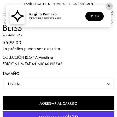
ENVÍO GRATIS EN COMPRAS DE +$1,500 MXN
Regina Romero
0
1
2
3
4
USAR
DESCUBRE NUESTRA APP
BLISS
en Amatista
$599.00
Lo práctico puede ser exquisito.
Amatista
COLECCIÓN REGINA:
ÚNICAS PIEZAS
EDICIÓN LIMITADA:
TAMAÑO
AGREGAR AL CARRITO