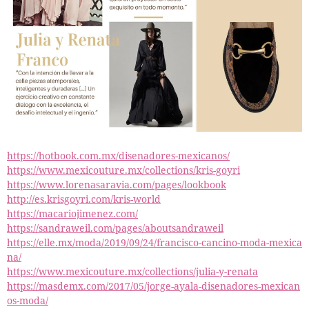
https://hotbook.com.mx/disenadores-mexicanos/
https://www.mexicouture.mx/collections/kris-goyri
https://www.lorenasaravia.com/pages/lookbook
http://es.krisgoyri.com/kris-world
https://macariojimenez.com/
https://sandraweil.com/pages/aboutsandraweil
https://elle.mx/moda/2019/09/24/francisco-cancino-moda-mexica
na/
https://www.mexicouture.mx/collections/julia-y-renata
https://masdemx.com/2017/05/jorge-ayala-disenadores-mexican
os-moda/