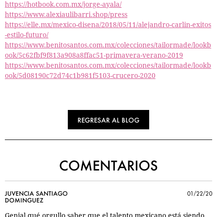
https://hotbook.com.mx/jorge-ayala/
https://www.alexiaulibarri.shop/press
https://elle.mx/mexico-disena/2018/05/11/alejandro-carlin-exitos
-estilo-futuro/
https://www.benitosantos.com.mx/colecciones/tailormade/lookb
ook/5c62fbf9f813a908a8ffac51-primavera-verano-2019
https://www.benitosantos.com.mx/colecciones/tailormade/lookb
ook/5d08190c72d74c1b981f5103-crucero-2020
REGRESAR AL BLOG
COMENTARIOS
JUVENCIA SANTIAGO
01/22/20
DOMINGUEZ
Genial qué orgullo saber que el talento mexicano está siendo