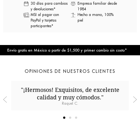
30 días para cambios
Empresa familiar desde
y devoluciones*
1984
MSI al pagar con
Hecho a mano, 100%
PayPal y tarjetas
piel
participantes*
Envío gratis en México a partir de $1,500 y primer cambio sin costo*
En
OPINIONES DE NUESTROS CLIENTES
"¡Hermosos! Exquisitos, de excelente
calidad y muy cómodos."
Raquel C.