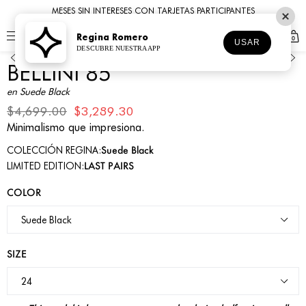
MESES SIN INTERESES CON TARJETAS PARTICIPANTES
Regina Romero
0
1
2
3
4
5
6
7
8
USAR
DESCUBRE NUESTRA APP
BELLINI 85
en Suede Black
$4,699.00
$3,289.30
Minimalismo que impresiona.
Suede Black
COLECCIÓN REGINA:
LAST PAIRS
LIMITED EDITION:
COLOR
SIZE