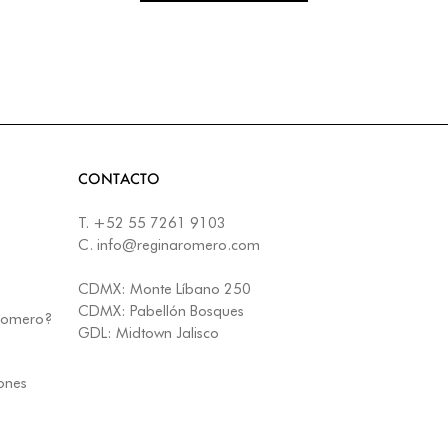
CONTACTO
T.
+52 55 7261 9103
C.
info@reginaromero.com
CDMX:
Monte Líbano 250
CDMX:
Pabellón Bosques
 Romero?
GDL:
Midtown Jalisco
iones