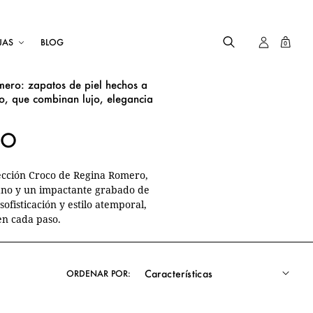
JAS
BLOG
0
ero: zapatos de piel hechos a
, que combinan lujo, elegancia
CO
lección Croco de Regina Romero,
ano y un impactante grabado de
 sofisticación y estilo atemporal,
en cada paso.
ORDENAR POR: