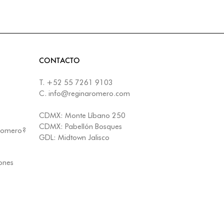
CONTACTO
T.
+52 55 7261 9103
C.
info@reginaromero.com
CDMX:
Monte Líbano 250
CDMX:
Pabellón Bosques
 Romero?
GDL:
Midtown Jalisco
iones