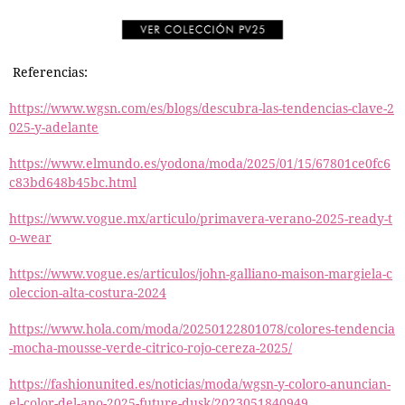
Referencias:
https://www.wgsn.com/es/blogs/descubra-las-tendencias-clave-2
025-y-adelante
https://www.elmundo.es/yodona/moda/2025/01/15/67801ce0fc6
c83bd648b45bc.html
https://www.vogue.mx/articulo/primavera-verano-2025-ready-t
o-wear
https://www.vogue.es/articulos/john-galliano-maison-margiela-c
oleccion-alta-costura-2024
https://www.hola.com/moda/20250122801078/colores-tendencia
-mocha-mousse-verde-citrico-rojo-cereza-2025/
https://fashionunited.es/noticias/moda/wgsn-y-coloro-anuncian-
el-color-del-ano-2025-future-dusk/2023051840949