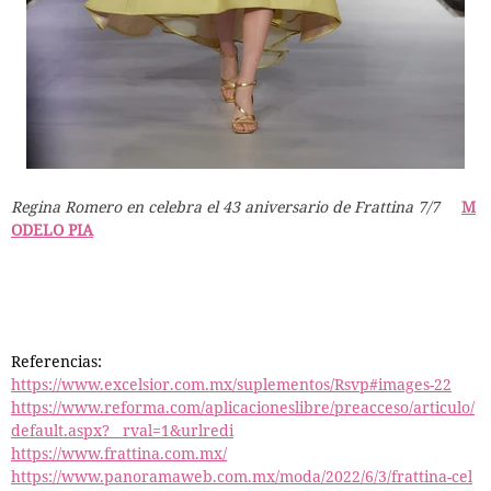
Regina Romero en celebra el 43 aniversario de Frattina 7/7
M
ODELO PIA
Referencias:
https://www.excelsior.com.mx/suplementos/Rsvp#images-22
https://www.reforma.com/aplicacioneslibre/preacceso/articulo/
default.aspx?__rval=1&urlredi
https://www.frattina.com.mx/
https://www.panoramaweb.com.mx/moda/2022/6/3/frattina-cel