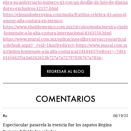
ebra-su-aniversario-numero-43-con-un-desfile-de-lujo-de-disena
dores-exclusivos-12157.html
https://elmundoderegina.com/moda/frattina-celebra-43-anos-gl
amour-alta-costura-en-mexico/
https://www.elsoldemexico.com.mx/circulos/moda/mexico-rinde
-homenaje-a-la-alta-costura-internacional-8343550.html
https://www.mural.com.mx/aplicacioneslibre/preacceso/articul
o/default.aspx?__rval=1&urlredirect=https://www.mural.com.m
x/rinden-homenaje-a-la-alta-costura/ar2414443?referer=--7d61
6165662f3a3a6262623b727a7a7279703b767a783a–
REGRESAR AL BLOG
COMENTARIOS
Ro
06/19/22
Espectacular pasarela la esencia fue los zapatos Regina